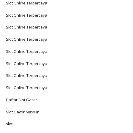
Slot Online Terpercaya
Slot Online Terpercaya
Slot Online Terpercaya
Slot Online Terpercaya
Slot Online Terpercaya
Slot Online Terpercaya
Slot Online Terpercaya
Slot Online Terpercaya
Daftar Slot Gacor
Slot Gacor Maxwin
slot