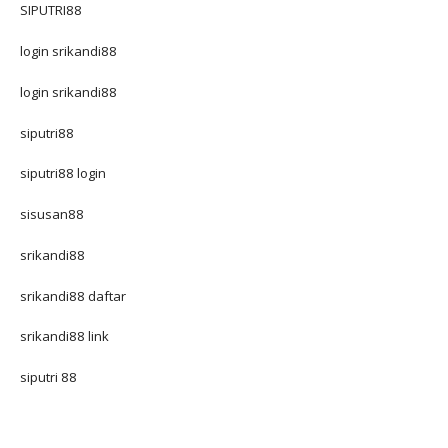
SIPUTRI88
login srikandi88
login srikandi88
siputri88
siputri88 login
sisusan88
srikandi88
srikandi88 daftar
srikandi88 link
siputri 88