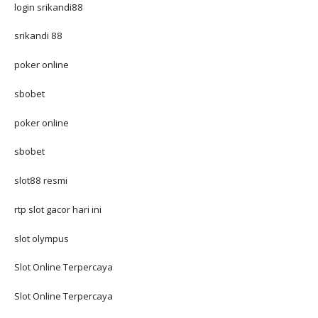
login srikandi88
srikandi 88
poker online
sbobet
poker online
sbobet
slot88 resmi
rtp slot gacor hari ini
slot olympus
Slot Online Terpercaya
Slot Online Terpercaya